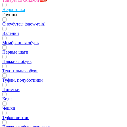
Товары со скидкой
Неростовка
Группы
Сноубутсы (snow-rain)
Валенки
Мембранная обувь
Первые шаги
Пляжная обувь
Текстильная обувь
Туфли, полуботинки
Пинетки
Кеды
Чешки
Туфли летние
Пляжная обувь литьевая