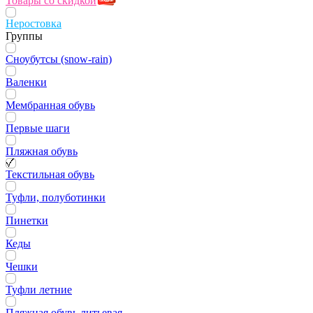
Товары со скидкой
Неростовка
Группы
Сноубутсы (snow-rain)
Валенки
Мембранная обувь
Первые шаги
Пляжная обувь
Текстильная обувь
Туфли, полуботинки
Пинетки
Кеды
Чешки
Туфли летние
Пляжная обувь литьевая