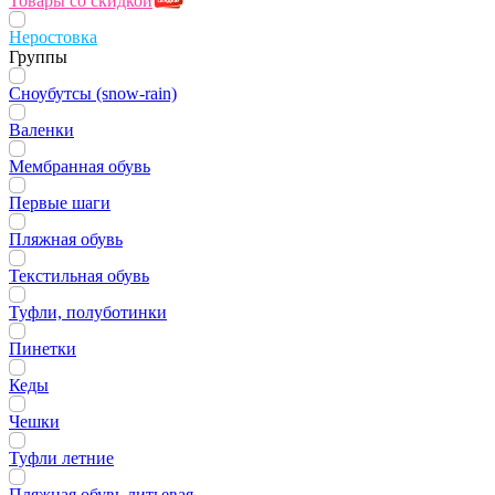
Товары со скидкой
Неростовка
Группы
Сноубутсы (snow-rain)
Валенки
Мембранная обувь
Первые шаги
Пляжная обувь
Текстильная обувь
Туфли, полуботинки
Пинетки
Кеды
Чешки
Туфли летние
Пляжная обувь литьевая